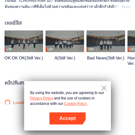
เรื่องย่อ:《CHUANG ASIA S2》ยินดีต้อนรับสู่ห้องฝึกซ้อมของเด็กฝึก! ที่นี่คือจุดเริ่ม
ต้นของความฝัน เวทีที่เต็มไปด้วยความขยันและแสงสว่าง! เด็กฝึกกำลังฝึกซ้อม
More
อย่างเต็มที่ เพื่อให้ได้เปล่งประกายในเวทีในวันหนึ่ง ตั้งแต่เช้าจรดค่ำ จากความไม่
ชำนาญจนถึงความคล่องแคล่ว ทุกก้าวคือการเปลี่ยนแปลง อยากรู้เรื่องราวในห้อง
เพลย์ลิส
ฝึกซ้อมของพวกเขามั้ย?
VIP
VIP
VIP
VIP
OK OK OK(Still Ver.)
A(Still Ver.)
Bad News(Still Ver.)
Hard
Ver.
คลิปพิเศษ
By using the website, you are agreeing to our
Privacy Policy
and the use of cookies in
Loading…
accordance with our
Cookie Policy.
Accept
เปิด APP