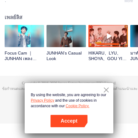
.
More
เพลย์ลิส
Focus Cam ｜
JUNHAN's Casual
HIKARU、LYU、
มาท
JUNHAN เพลง
Look
SHOYA、GOU YI、
JUN
Theme Song
JUNHANOpen the
เถอ
CHUANG ASIA S2
red envelopes in
the New Year! Let's
witness the luck
Copyright © 2016-
2026
Image Future Investment (HK) Limited.
together!
ข้อกำหนดและเงื่อนไข
|
ข้อตกลงความเป็นส่วนตัว
|
Cookie Policy
|
เสนอคำแนะนำและ
ข้อติชม
|
@
TencentVideo
By using the website, you are agreeing to our
Privacy Policy
and the use of cookies in
accordance with our
Cookie Policy.
Accept
เปิด APP