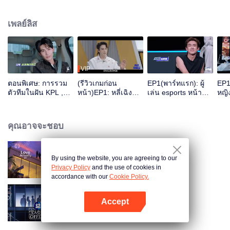
เพลย์ลิส
VIP
ตอนพิเศษ: การรวม
(รีวิวเกมก่อน
EP1(พาร์ทแรก): ผู้
EP1
ตัวทีมในฝัน KPL ,
หน้า)EP1: หลี่เฉิงซ่
เล่น esports หน้า
หญิ
ทดสอบความสามารถ
วนสารภาพว่าเป็น
ใหม่ 25 คนเข้าร่วมสู่
เยา
รอบแรกของนักกีฬา
“พ่อนมเต็มตัว” แต่
Water Fight ใครจะ
อีสปอร์ตหน้าใหม่ 25
กลับต้องซึมซะงั้น ?
ได้เข้าสู่อันดับแดงดำ
คุณอาจจะชอบ
คน
กันนะ
By using the website, you are agreeing to our
Love actually S4
Privacy Policy
and the use of cookies in
accordance with our
Cookie Policy.
Accept
An Exciting Offer S6
เปิด APP