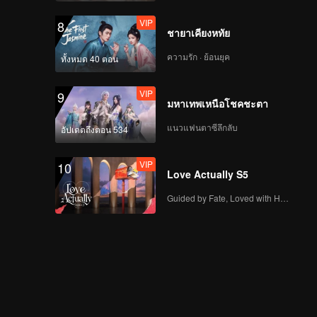
"หนักใจ" ของคนดัง
VIP
8
ชายาเคียงหทัย
VIP
ราชาแห่งหุบเขา EP10:
ความรัก · ย้อนยุค
ทั้งหมด 40 ตอน
ความสนุกก่อนสิ้นสุด!
การสันนิษฐานที่น่าเหลือ
VIP
9
เชื่อของหลินโม่และโจว
มหาเทพเหนือโชคชะตา
เจิ้นหนาน
แนวแฟนตาซีลึกลับ
อัปเดตถึงตอน 534
VIP
10
Love Actually S5
Guided by Fate, Loved with Heart