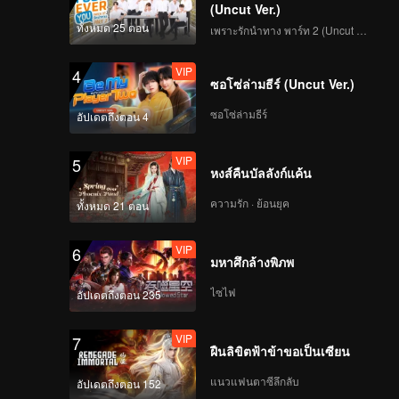
(Uncut Ver.)
VIP
ราชาแห่งหุบเขา EP9:
ทั้งหมด 25 ตอน
เพราะรักนำทาง พาร์ท 2 (Uncut Ver.)
แวร์วูฟแสนสนุก!
กิจกรรมกลุ่มของสโมสร
VIP
4
มีแต่เรื่องให้ติดตาม
ซอโซ่ล่ามธีร์ (Uncut Ver.)
VIP
EP10(พาร์ทแรก): หยาง
ซอโซ่ล่ามธีร์
อัปเดตถึงตอน 4
มี่เสิ่นเถิงปะทะเดือดที่
แคนยอน TNT คัมแบ็ก!
VIP
5
หงส์คืนบัลลังก์แค้น
VIP
EP10(พาร์ทกลาง): ศึก
ความรัก · ย้อนยุค
ทั้งหมด 21 ตอน
ชิงแชมป์! 688 ปะทะจิ่ว
เจ๋อ (ซับไทยอย่างเป็น
VIP
6
ทางการเร็วๆนี้)
มหาศึกล้างพิภพ
VIP
EP10(พาร์ทจบ):
ไซไฟ
อัปเดตถึงตอน 235
สถานการณ์สูสี ทีมไหน
จะคว้าแชมป์? (ซับไทย
VIP
7
อย่างเป็นทางการเร็วๆนี้)
ฝืนลิขิตฟ้าข้าขอเป็นเซียน
VIP
(รีวิวเกมก่อนหน้า)EP10:
แนวแฟนตาซีลึกลับ
อัปเดตถึงตอน 152
จางต้าเซียนเผยเรื่อง