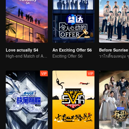
Love actually S4
An Exciting Offer S6
Before Sunrise
High-end Match of Adults' ambiguity
Exciting Offer S6
VIP
VIP