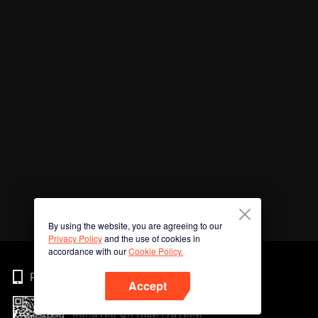
By using the website, you are agreeing to our
Privacy Policy
and the use of cookies in
accordance with our
Cookie Policy.
Phone
Accept
สแกนรหัส QR เพื่อดาวน์โหลด