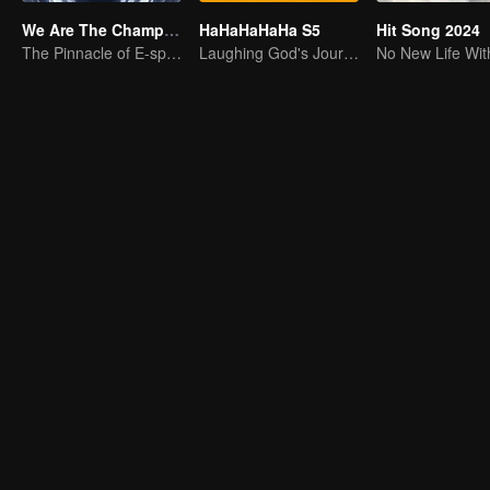
We Are The Champions S4
HaHaHaHaHa S5
Hit Song 2024
The Pinnacle of E-sports Variety Shows
Laughing God's Journey