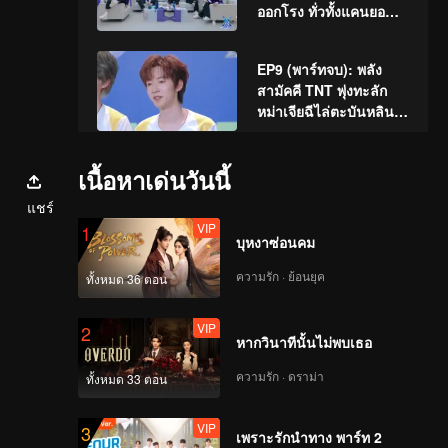
ออกโรง ทั่วทั้งแคนยอน
แทบคลุ้มคลั่ง!
EP9 (พาร์ทจบ): พลัง
สามัคคี TNT พุ่งทะลัก
หม่าเจียฉีไล่ตะบันหลิน
เกิงซิน!
VIP
(รีวิวเกมก่อนหน้า)EP9:
เนื้อหาเด่นวันนี้
โจวเคออวี่ระลึกถึงเส้น
แชร์
ทางของ "ราชาป่า"
VIP
1
ตลอดทั้ง 3 ซีซันที่ผ่านมา
บุหงาซ่อนคม
VIP
ย้อนการแข่งรอบรอง
ความรัก · ย้อนยุค
ทั้งหมด 36 ตอน
ชนะเลิศ(พาร์ทแรก) : ทีม
AG ปะทะทีมจิ่วเจ๋อ
VIP
2
หากวินาทีนั้นไม่พบเธอ
VIP
ย้อนการแข่งรอบรอง
ความรัก · ดราม่า
ทั้งหมด 33 ตอน
ชนะเลิศ(พาร์ทจบ) :ทีม
จิ่วเจ๋อปะทะทีมหมาป่า
VIP
3
ฉงชิ่ง
เพราะรักนำทาง พาร์ท 2