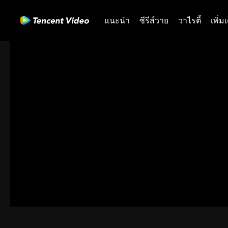
แนะนำ
ซีรีส์วาย
วาไรตี้
เพิ่ม