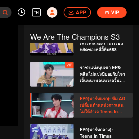
EP8(พาร์ทจบ): แมตช์พอ
APP
ยต์ KSG หมดทางถอย
VIP
TH
Teens In Times ร่วม
วิจารณ์การแข่งขัน!
We Are The Champions S3
VIP
(รีวิวเกมก่อนหน้า)EP8:
เจาะลึกเรื่องราวการยืน
หยัดของหลี่อี้ทีม688
VIP
ราชาแห่งหุบเขา EP8:
หลินโม่แข่งบีบอยกับโจว
เจิ้นหนานจนหวงจวิ้นเจี๋ย
ขำเข่าทรุด
EP9(พาร์ทแรก): ทีม AG
เปลี่ยนตำแหน่งการเล่น
ไม่ให้จำเจ Teens In
Times เตรียมออกโรง
แล้ว!
EP9(พาร์ทกลาง):
Teens In Times