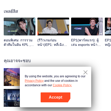
เพลย์ลิส
VIP
ตอนพิเศษ: การรวม
(รีวิวเกมก่อน
EP1(พาร์ทแรก): ผู้
EP1
ตัวทีมในฝัน KPL ,
หน้า)EP1: หลี่เฉิงซ่
เล่น esports หน้า
หญิ
ทดสอบความสามารถ
วนสารภาพว่าเป็น
ใหม่ 25 คนเข้าร่วมสู่
เยา
รอบแรกของนักกีฬา
“พ่อนมเต็มตัว” แต่
Water Fight ใครจะ
อีสปอร์ตหน้าใหม่ 25
กลับต้องซึมซะงั้น ?
ได้เข้าสู่อันดับแดงดำ
คุณอาจจะชอบ
คน
กันนะ
By using the website, you are agreeing to our
Love actually S4
Privacy Policy
and the use of cookies in
accordance with our
Cookie Policy.
Accept
An Exciting Offer S6
เปิด APP