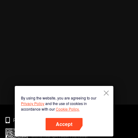
By using the website, you are agreeing to our
Privacy Policy
and the use of cookies in
accordance with our
Cookie Policy.
Phone
Accept
สแกนรหัส QR เพื่อดาวน์โหลด