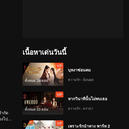
เนื้อหาเด่นวันนี้
VIP
1
บุหงาซ่อนคม
ความรัก · ย้อนยุค
ทั้งหมด 36 ตอน
VIP
2
หากวินาทีนั้นไม่พบเธอ
ความรัก · ดราม่า
ทั้งหมด 33 ตอน
จำกัด
้องไป
VIP
3
จากผู้คน
เพราะรักนำทาง พาร์ท 2