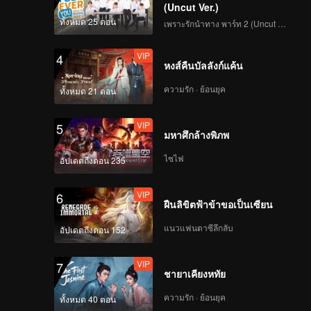
(Uncut Ver.)
ทั้งหมด 25 ตอน
เพราะรักนำทาง พาร์ท 2 (Uncut Ver.)
VIP
4
หงส์คืนบัลลังก์แค้น
ความรัก · ย้อนยุค
ทั้งหมด 21 ตอน
VIP
5
มหาศึกล้างพิภพ
ไซไฟ
อัปเดตถึงตอน 235
VIP
6
ฝืนลิขิตฟ้าข้าขอเป็นเซียน
แนวแฟนตาซีลึกลับ
อัปเดตถึงตอน 152
VIP
7
ชายาเคียงหทัย
ความรัก · ย้อนยุค
ทั้งหมด 40 ตอน