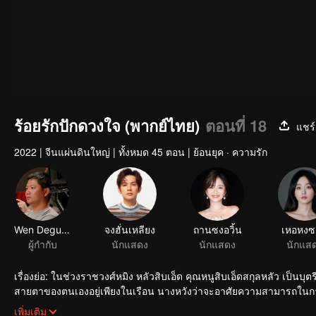
ร้อยรักปักดวงใจ (พากย์ไทย)
ตอนที่ 18
แชร์
2022
|
จีนแผ่นดินใหญ่
|
ทั้งหมด 45 ตอน
|
ย้อนยุค · ความรัก
Wen Deguang
จงฮั่นเหลียง
ถานซงอวิ้น
เหอหง
ผู้กำกับ
นักแสดง
นักแสดง
นักแส
เรื่องย่อ: ในช่วงราชวงศ์หมิง หลัวสิบเอ็ด คุณหนูสิบเอ็ดสกุลหลัว เป็นบุ
สายตาของตนเองอยู่เพียงในเรือน นางหวังว่าจะอาศัยความสามารถในการเย็
แต่งงานกับหย่งผิงโหวแม่ทัพใหญ่สวีลิ่งอี๋ นางใช้จิตใจที่มองโลกในแง่ด
เพิ่มเติม