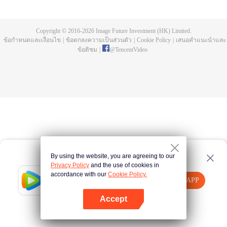
ตนเองอยู่เพียงในเรือน นางหวังว่าจะอาศัยความสามารถในการเย็บปักอันยอดเยี่ยม
นำพาไปสู่ชีวิตที่เป็นอิสระ แต่แล้วกลับจับพลัดจับผลูต้องไปแต่งงานกับหย่งผิงโหว
แม่ทัพใหญ่สวีลิ่งอี๋ นางใช้จิตใจที่มองโลกในแง่ดีในการปฏิบัติต่อทุกคนที่อยู่รอบตัว
Copyright © 2016-
2026
Image Future Investment (HK) Limited.
อาศัยความพากเพียรจนได้รับความไว้วางใจจากผู้คนในสกุลสวี ได้รับหน้าที่ให้
ข้อกำหนดและเงื่อนไข
|
ข้อตกลงความเป็นส่วนตัว
|
Cookie Policy
|
เสนอคำแนะนำและ
ดูแลกิจการในตระกูล
ข้อติชม
|
@
TencentVideo
By using the website, you are agreeing to our
Privacy Policy
and the use of cookies in
accordance with our
Cookie Policy.
Tencent Video
เปิด APP
รับชมเนื้อหาเพิ่มเติม
Accept
หากล้มเหลว โปรด
คลิกที่นี่
ลองใหม่อีกครั้ง
เปิด APP