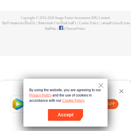
ตนเองอยู่เพียงในเรือน นางหวังว่าจะอาศัยความสามารถในการเย็บปักอันยอดเยี่ยม
นำพาไปสู่ชีวิตที่เป็นอิสระ แต่แล้วกลับจับพลัดจับผลูต้องไปแต่งงานกับหย่งผิงโหว
แม่ทัพใหญ่สวีลิ่งอี๋ นางใช้จิตใจที่มองโลกในแง่ดีในการปฏิบัติต่อทุกคนที่อยู่รอบตัว
Copyright © 2016-
2026
Image Future Investment (HK) Limited.
อาศัยความพากเพียรจนได้รับความไว้วางใจจากผู้คนในสกุลสวี ได้รับหน้าที่ให้
ข้อกำหนดและเงื่อนไข
|
ข้อตกลงความเป็นส่วนตัว
|
Cookie Policy
|
เสนอคำแนะนำและ
ดูแลกิจการในตระกูล
ข้อติชม
|
@
TencentVideo
By using the website, you are agreeing to our
Privacy Policy
and the use of cookies in
accordance with our
Cookie Policy.
Tencent Video
เปิด APP
รับชมเนื้อหาเพิ่มเติม
Accept
หากล้มเหลว โปรด
คลิกที่นี่
ลองใหม่อีกครั้ง
เปิด APP