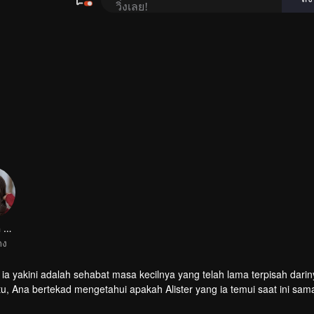
Kathleen Carolyne Gabriyela
ดง
ia yakini adalah sehabat masa kecilnya yang telah lama terpisah darin
gitu, Ana bertekad mengetahui apakah Alister yang ia temui saat ini sa
i pelik: Tasya, murid yang seringkali merundungnya ternyata suka pada