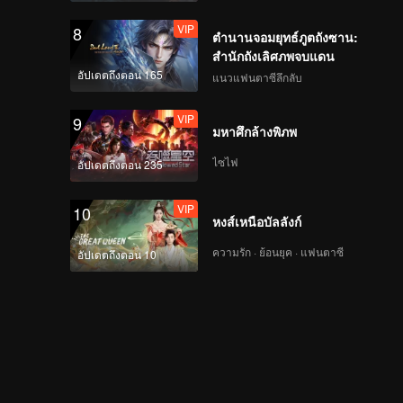
VIP
8
ตำนานจอมยุทธ์ภูตถังซาน:
สำนักถังเลิศภพจบแดน
อัปเดตถึงตอน 165
แนวแฟนตาซีลึกลับ
VIP
EP07A: Teluk Alaska
VIP
9
มหาศึกล้างพิภพ
ไซไฟ
อัปเดตถึงตอน 235
VIP
EP07B: Teluk Alaska
VIP
10
หงส์เหนือบัลลังก์
ความรัก · ย้อนยุค · แฟนตาซี
อัปเดตถึงตอน 10
VIP
EP08A: Teluk Alaska
VIP
EP08B: Teluk Alaska