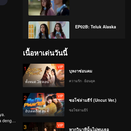
EP02B: Teluk Alaska
เนื้อหาเด่นวันนี้
VIP
EP03A: Teluk Alaska
VIP
1
บุหงาซ่อนคม
ความรัก · ย้อนยุค
ทั้งหมด 36 ตอน
VIP
EP03B: Teluk Alaska
VIP
2
ซอโซ่ล่ามธีร์ (Uncut Ver.)
ซอโซ่ล่ามธีร์
อัปเดตถึงตอน 4
VIP
ya.
EP04A: Teluk Alaska
ma dengan
VIP
3
 Alister.
หากวินาทีนั้นไม่พบเธอ