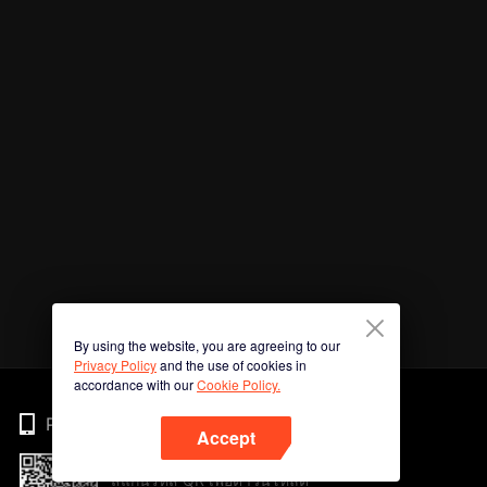
By using the website, you are agreeing to our
Privacy Policy
and the use of cookies in
accordance with our
Cookie Policy.
Phone
Accept
สแกนรหัส QR เพื่อดาวน์โหลด