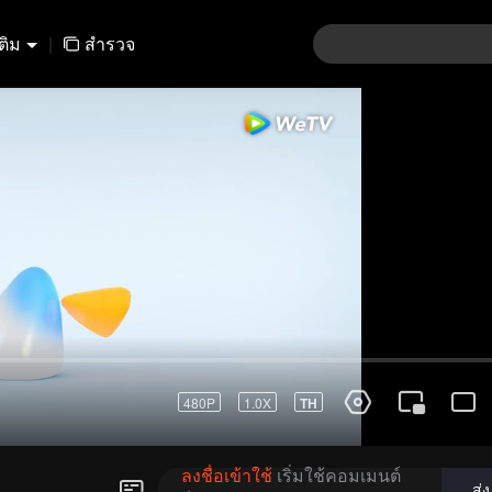
เติม
|
สำรวจ