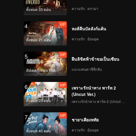
sengaja
 saat
ความรัก · ดราม่า
ทั้งหมด 33 ตอน
VIP
EP04B: Teluk Alaska
ster
na
VIP
4
หงส์คืนบัลลังก์แค้น
ความรัก · ย้อนยุค
ทั้งหมด 21 ตอน
VIP
EP05A: Teluk Alaska
VIP
5
ฝืนลิขิตฟ้าข้าขอเป็นเซียน
แนวแฟนตาซีลึกลับ
อัปเดตถึงตอน 153
VIP
EP05B: Teluk Alaska
VIP
6
เพราะรักนำทาง พาร์ท 2
(Uncut Ver.)
ทั้งหมด 25 ตอน
เพราะรักนำทาง พาร์ท 2 (Uncut Ver.)
VIP
EP06A: Teluk Alaska
VIP
7
ชายาเคียงหทัย
ความรัก · ย้อนยุค
ทั้งหมด 40 ตอน
VIP
EP06B: Teluk Alaska