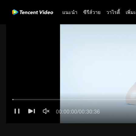
แนะนำ
ซีรีส์วาย
วาไรตี้
เพิ่ม