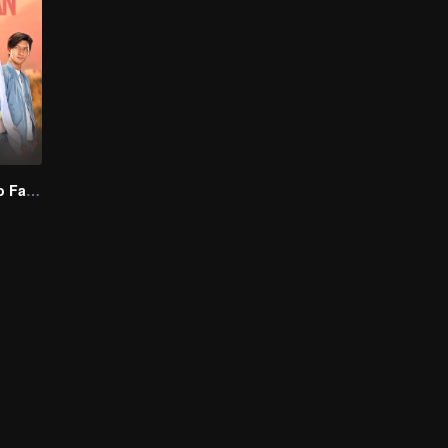
"One Love, Two Faiths"