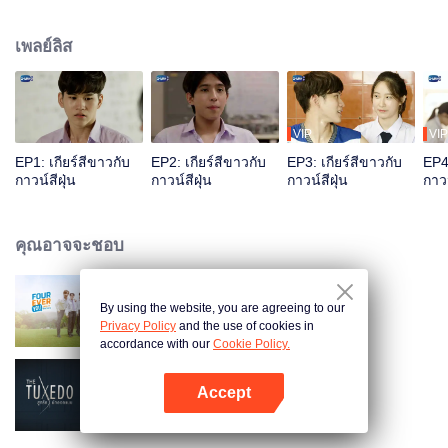
คณะแพทย์ เขาไม่เคยมั่นใจในหน้าตาตัวเองแม้แต่น้อยเลย และที่สำคัญเขาไม่เคย
ศรัทธาในความรัก ไอ้อิฐ.... นักศึกษาวิศวะสุดหล่อ เจ้าของดีกรีอดีตหัวหน้าชมรม
เพลย์ลิส
กีฬาของโรงเรียน เขาโดดเด่นและยืนอยู่กลางแสงไฟเสมอ โชคชะตาทำให้เขากลับ
มาพบกับคู่อริของเขาอีกครั้ง เจ้าของต่างหูรูปกาวน์สีฝุ่น ที่ประดับอยู่กับตัวเขา
ตลอดเวลา เขากำลังกลับมาทวงสัญญา
VIP
VIP
EP1: เกียร์สีขาวกับ
EP2: เกียร์สีขาวกับ
EP3: เกียร์สีขาวกับ
EP4:
กาวน์สีฝุ่น
กาวน์สีฝุ่น
กาวน์สีฝุ่น
กาวน
คุณอาจจะชอบ
By using the website, you are agreeing to our
เพราะรักนำทาง
Privacy Policy
and the use of cookies in
accordance with our
Cookie Policy.
Accept
สูทรักนักออกแบบ
เปิด APP