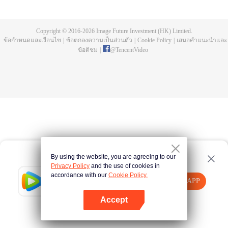
การฝึกประลองมานับครั้งไม่ถ้วน พิธีชำระในลำธารสายยาว เขากลายเป็นความ
บรรพกาล กลายเป็นความอิสระ มาดูกันว่าพระเอกสือเฮ่าจะมีชีวิตที่สว่างพร่างพราว
และสร้างตำนานที่ไม่รู้จบอย่างไร
Copyright © 2016-
2026
Image Future Investment (HK) Limited.
ข้อกำหนดและเงื่อนไข
|
ข้อตกลงความเป็นส่วนตัว
|
Cookie Policy
|
เสนอคำแนะนำและ
ข้อติชม
|
@
TencentVideo
By using the website, you are agreeing to our
Privacy Policy
and the use of cookies in
accordance with our
Cookie Policy.
Tencent Video
เปิด APP
รับชมเนื้อหาเพิ่มเติม
Accept
หากล้มเหลว โปรด
คลิกที่นี่
ลองใหม่อีกครั้ง
เปิด APP