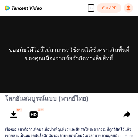
เปิด APP
th
ขออภัยวิดีโอนี้ไม่สามารถใช้งานได้ชั่วคราวในพื้นที่
ของคุณเนื่องจากข้อจำกัดทางลิขสิทธิ์
โลกอันสมบูรณ์แบบ (พากย์ไทย)
เรื่องย่อ: เขาถือกำเนิดมาเพื่อบำเพ็ญเพียร และสิ้นสุดในชะตากรรมที่ถูกลิขิตไว้แล้ว
เขากลายเป็นหยาดฝนโลหิตนับร้อยล้านหยดชโลมวันเวลามาหลายยุคสมัย ผ่าน
More