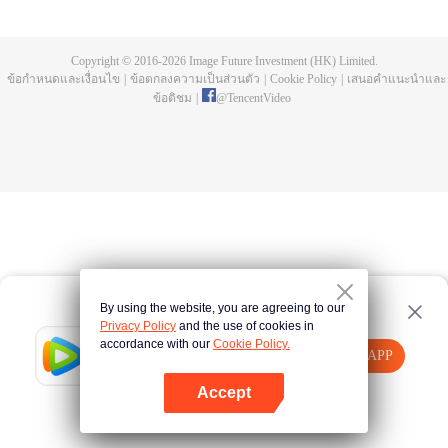
การฝึกประลองมานับครั้งไม่ถ้วน พิธีชำระในลำธารสายยาว เขากลายเป็นความ
บรรพกาล กลายเป็นความอิสระ มาดูกันว่าพระเอกสือเฮ่าจะมีชีวิตที่สว่างพร่างพราว
และสร้างตำนานที่ไม่รู้จบอย่างไร
Copyright © 2016-
2026
Image Future Investment (HK) Limited.
ข้อกำหนดและเงื่อนไข
|
ข้อตกลงความเป็นส่วนตัว
|
Cookie Policy
|
เสนอคำแนะนำและ
ข้อติชม
|
@
TencentVideo
By using the website, you are agreeing to our
Privacy Policy
and the use of cookies in
accordance with our
Cookie Policy.
Tencent Video
เปิด APP
รับชมเนื้อหาเพิ่มเติม
Accept
หากล้มเหลว โปรด
คลิกที่นี่
ลองใหม่อีกครั้ง
เปิด APP