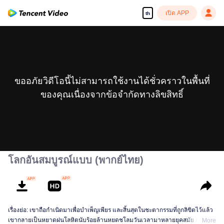
เปิด APP
th
ขออภัยวิดีโอนี้ไม่สามารถใช้งานได้ชั่วคราวในพื้นที่
ของคุณเนื่องจากข้อจำกัดทางลิขสิทธิ์
โลกอันสมบูรณ์แบบ (พากย์ไทย)
เรื่องย่อ: เขาถือกำเนิดมาเพื่อบำเพ็ญเพียร และสิ้นสุดในชะตากรรมที่ถูกลิขิตไว้แล้ว
เขากลายเป็นหยาดฝนโลหิตนับร้อยล้านหยดชโลมวันเวลามาหลายยุคสมัย ผ่าน
More