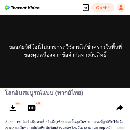
เปิด APP
th
ขออภัยวิดีโอนี้ไม่สามารถใช้งานได้ชั่วคราวในพื้นที่
ของคุณเนื่องจากข้อจำกัดทางลิขสิทธิ์
โลกอันสมบูรณ์แบบ (พากย์ไทย)
เรื่องย่อ: เขาถือกำเนิดมาเพื่อบำเพ็ญเพียร และสิ้นสุดในชะตากรรมที่ถูกลิขิตไว้แล้ว
เขากลายเป็นหยาดฝนโลหิตนับร้อยล้านหยดชโลมวันเวลามาหลายยุคสมัย ผ่าน
More