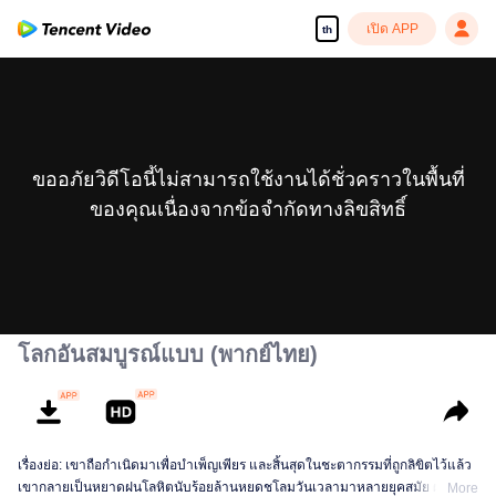
เปิด APP
th
ขออภัยวิดีโอนี้ไม่สามารถใช้งานได้ชั่วคราวในพื้นที่
ของคุณเนื่องจากข้อจำกัดทางลิขสิทธิ์
โลกอันสมบูรณ์แบบ (พากย์ไทย)
เรื่องย่อ: เขาถือกำเนิดมาเพื่อบำเพ็ญเพียร และสิ้นสุดในชะตากรรมที่ถูกลิขิตไว้แล้ว
เขากลายเป็นหยาดฝนโลหิตนับร้อยล้านหยดชโลมวันเวลามาหลายยุคสมัย ผ่าน
More