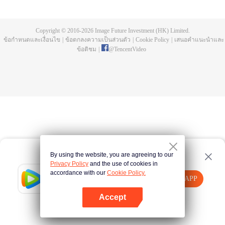
การฝึกประลองมานับครั้งไม่ถ้วน พิธีชำระในลำธารสายยาว เขากลายเป็นความ
บรรพกาล กลายเป็นความอิสระ มาดูกันว่าพระเอกสือเฮ่าจะมีชีวิตที่สว่างพร่างพราว
และสร้างตำนานที่ไม่รู้จบอย่างไร
Copyright © 2016-
2026
Image Future Investment (HK) Limited.
ข้อกำหนดและเงื่อนไข
|
ข้อตกลงความเป็นส่วนตัว
|
Cookie Policy
|
เสนอคำแนะนำและ
ข้อติชม
|
@
TencentVideo
By using the website, you are agreeing to our
Privacy Policy
and the use of cookies in
accordance with our
Cookie Policy.
Tencent Video
เปิด APP
รับชมเนื้อหาเพิ่มเติม
Accept
หากล้มเหลว โปรด
คลิกที่นี่
ลองใหม่อีกครั้ง
เปิด APP