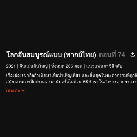
โลกอันสมบูรณ์แบบ (พากย์ไทย)
ตอนที่ 74
2021
|
จีนแผ่นดินใหญ่
|
ทั้งหมด 286 ตอน
|
แนวแฟนตาซีลึกลับ
เรื่องย่อ: เขาถือกำเนิดมาเพื่อบำเพ็ญเพียร และสิ้นสุดในชะตากรรมที
สมัย ผ่านการฝึกประลองมานับครั้งไม่ถ้วน พิธีชำระในลำธารสายยาว เข
สว่างพร่างพราวและสร้างตำนานที่ไม่รู้จบอย่างไร
เพิ่มเติม