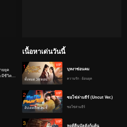
เนื้อหาเด่นวันนี้
VIP
1
บุหงาซ่อนคม
ายยุค
ชีวิตที่
ความรัก · ย้อนยุค
ทั้งหมด 36 ตอน
VIP
2
ซอโซ่ล่ามธีร์ (Uncut Ver.)
ซอโซ่ล่ามธีร์
อัปเดตถึงตอน 4
VIP
3
หงส์คืนบัลลังก์แค้น