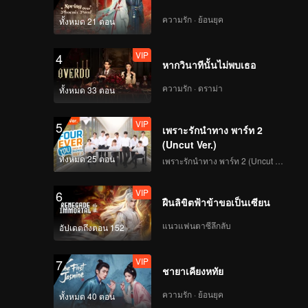
ความรัก · ย้อนยุค
ทั้งหมด 21 ตอน
VIP
4
หากวินาทีนั้นไม่พบเธอ
ความรัก · ดราม่า
ทั้งหมด 33 ตอน
VIP
5
เพราะรักนำทาง พาร์ท 2
(Uncut Ver.)
ทั้งหมด 25 ตอน
เพราะรักนำทาง พาร์ท 2 (Uncut Ver.)
VIP
6
ฝืนลิขิตฟ้าข้าขอเป็นเซียน
แนวแฟนตาซีลึกลับ
อัปเดตถึงตอน 152
VIP
7
ชายาเคียงหทัย
ความรัก · ย้อนยุค
ทั้งหมด 40 ตอน