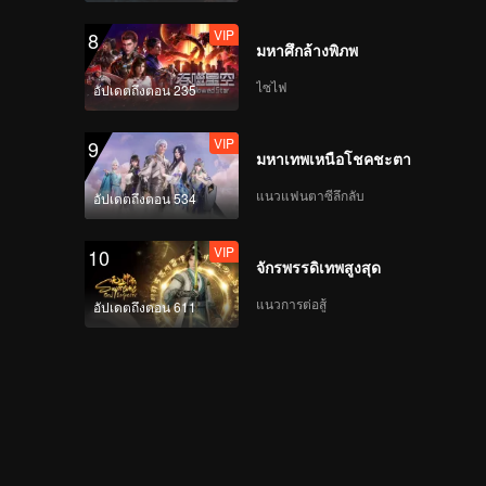
VIP
8
มหาศึกล้างพิภพ
ไซไฟ
อัปเดตถึงตอน 235
VIP
9
มหาเทพเหนือโชคชะตา
แนวแฟนตาซีลึกลับ
อัปเดตถึงตอน 534
VIP
10
จักรพรรดิเทพสูงสุด
แนวการต่อสู้
อัปเดตถึงตอน 611