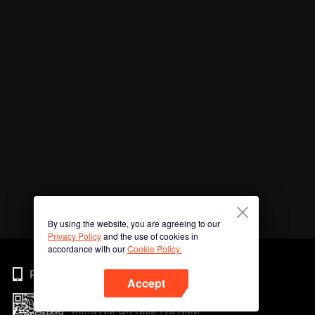
By using the website, you are agreeing to our
Privacy Policy
and the use of cookies in
accordance with our
Cookie Policy.
Phone
Accept
สแกนรหัส QR เพื่อดาวน์โหลด