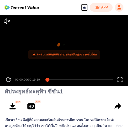
เปิด APP
th
00:00:00
/
00:19:29
สัประยุทธ์ทะลุฟ้า ซีซัน1
เซียวเหยียน คือผู้ที่มีความอัจฉริยะในด้านการฝึกปราณ ในประวัติศาสตร์แห่ง
ตระกูลเซียว ได้ระบุไว้ว่า เขาได้เริ่มฝึกพลังปราณยุทธ์ตั้งแต่อายุเพียง4ขวบเท่านั้น
More