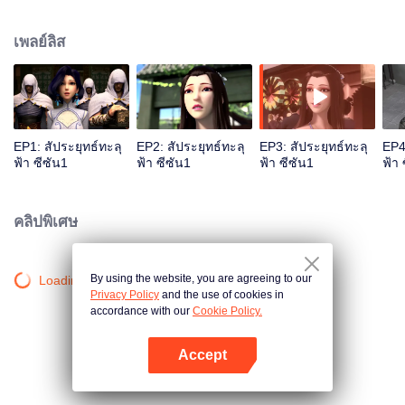
และเมื่อ10ปี ก็มีพลังปราณถึง9ขั้น พออายุ11ปี ก็ทะลุขั้นที่10ได้สำเร็จ จึงได้กลาย
เป็นนักปราณยุทธ์ที่อายุน้อยที่สุดของตระกูลในรอบร้อยกว่าปีที่ผ่านมา แต่ทว่าเมื่อ
เพลย์ลิส
ตอนที่เขาอายุครบ12ปีเขากลับได้สูญเสียความสามารถในการใช้พลังปราณไปจน
เหลือพลังปราณยุทธ์แค่เพียงขั้นที่3เท่านั้น ในช่วงเวลานั้นเองชีวิตเซียวเหยียนก็
เปลี่ยนไป คนรอบข้างต่างดูถูกเหยียดหยาม และสารพัดปัญหาที่ถาโถมเข้าใส่ทำให้
เขารู้สึกท้อแท้และหมดหวังกับชีวิตเป็นอย่างมาก เซียวเหยียนจะกลับมาเป็นสุดยอด
นักปราณยุทธ์ได้หรือไม่ จะมีหนทางใดที่ทำให้เขาหลุดพ้นจากความทุกข์นี้ได้ โปรด
ติดตาม...
EP1: สัประยุทธ์ทะลุ
EP2: สัประยุทธ์ทะลุ
EP3: สัประยุทธ์ทะลุ
EP4
ฟ้า ซีซัน1
ฟ้า ซีซัน1
ฟ้า ซีซัน1
ฟ้า 
คลิปพิเศษ
By using the website, you are agreeing to our
Loading…
Privacy Policy
and the use of cookies in
accordance with our
Cookie Policy.
Accept
เปิด APP