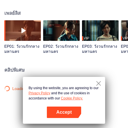
รู้จักกับเหอเต๋อจาง หลังจากพวกเขาได้เผชิญหน้ากับการเติบโตและการตัดสินใจ ทั้ง
สองคนได้แน่ชัดว่าอีกฝ่ายคือคนรักในอุดมคติ พวกเขาพิชิตอุปสรรคจนได้เตรียมตัว
เพลย์ลิส
เข้าสู่ชีวิตแต่งงาน
VIP
VIP
EP01: วังวนรักกลาง
EP02: วังวนรักกลาง
EP03: วังวนรักกลาง
EP0
มหานคร
มหานคร
มหานคร
มห
คลิปพิเศษ
By using the website, you are agreeing to our
Loading…
Privacy Policy
and the use of cookies in
accordance with our
Cookie Policy.
Accept
เปิด APP