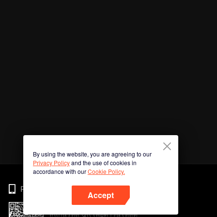
By using the website, you are agreeing to our
Privacy Policy
and the use of cookies in
accordance with our
Cookie Policy.
Phone
Accept
สแกนรหัส QR เพื่อดาวน์โหลด