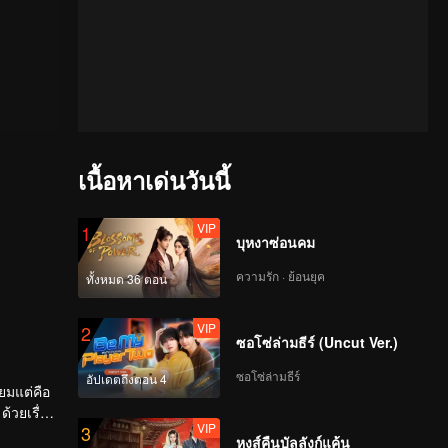
เนื้อหาเด่นวันนี้
VIP
1
บุหงาซ่อนคม
ความรัก · ย้อนยุค
ทั้งหมด 36 ตอน
VIP
2
ซอโซ่ล่ามธีร์ (Uncut Ver.)
ซอโซ่ล่ามธีร์
อัปเดตถึงตอน 4
ยมแต่คือ
้วยเรื่อง
VIP
3
หงส์คืนบัลลังก์แค้น