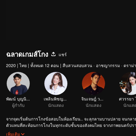
ฉลาดเกมส์โกง
แชร์
2020
|
ไทย
|
ทั้งหมด 12 ตอน
|
สืบสวนสอบสวน · อาชญากรรม · ดราม่
พัฒน์ บุญนิธิพัฒน์
เพลินพิชญา โกมลารชุน
จินเจษฎ์ วรรธนะสิน
ผู้กำกับ
นักแสดง
นักแสดง
นักแส
จากจุดเริ่มต้นการโกงข้อสอบในห้องเรียน.. จะลุกลามบานปลาย จนกลาย
ตัวแทนที่สะท้อนการโกงในทุกระดับชั้นของสังคมไทย จากภาพยนตร์ปราก
ราว ตัวละคร และบทสรุป ที่ใหญ่กว่า ใหม่กว่า และท้าทายยิ่งกว่า!
เพิ่มเติม