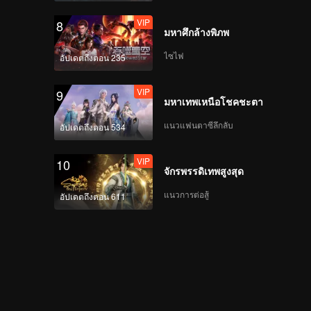
VIP
8
มหาศึกล้างพิภพ
ไซไฟ
อัปเดตถึงตอน 235
VIP
9
มหาเทพเหนือโชคชะตา
แนวแฟนตาซีลึกลับ
อัปเดตถึงตอน 534
VIP
10
จักรพรรดิเทพสูงสุด
แนวการต่อสู้
อัปเดตถึงตอน 611