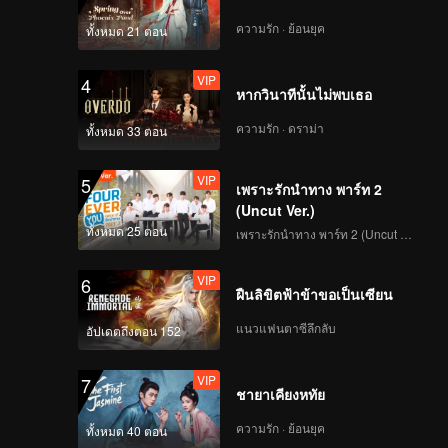
ความรัก · ย้อนยุค
ทั้งหมด 21 ตอน
VIP
4
หากวินาทีนั้นไม่พบเธอ
ความรัก · ดราม่า
ทั้งหมด 33 ตอน
VIP
5
เพราะรักนำทาง พาร์ท 2
(Uncut Ver.)
ทั้งหมด 25 ตอน
เพราะรักนำทาง พาร์ท 2 (Uncut Ver.)
VIP
6
ฝืนลิขิตฟ้าข้าขอเป็นเซียน
แนวแฟนตาซีลึกลับ
อัปเดตถึงตอน 152
VIP
7
ชายาเคียงหทัย
ความรัก · ย้อนยุค
ทั้งหมด 40 ตอน