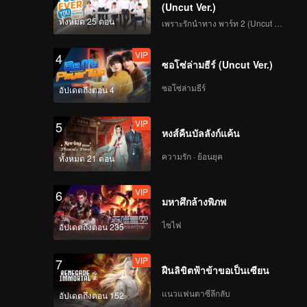
(Uncut Ver.)
ทั้งหมด 25 ตอน
เพราะรักนำทาง พาร์ท 2 (Uncut Ver.)
VIP
4
ซอโซ่ล่ามธีร์ (Uncut Ver.)
ซอโซ่ล่ามธีร์
อัปเดตถึงตอน 4
VIP
5
หงส์คืนบัลลังก์แค้น
ความรัก · ย้อนยุค
ทั้งหมด 21 ตอน
VIP
6
มหาศึกล้างพิภพ
ไซไฟ
อัปเดตถึงตอน 235
VIP
7
ฝืนลิขิตฟ้าข้าขอเป็นเซียน
แนวแฟนตาซีลึกลับ
อัปเดตถึงตอน 152