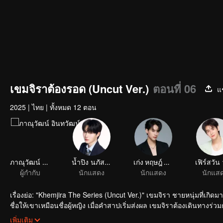
เขมจิราต้องรอด (Uncut Ver.)
ตอนที่ 06
แ
2025
|
ไทย
|
ทั้งหมด 12 ตอน
ภาณุวัฒน์ อินทวัฒน์
น้ำปิง นภัสกร ปิงเมือง
เก่ง หฤษฎ์ บัวย้อย
ผู้กำกับ
นักแสดง
นักแสดง
นักแส
เรื่องย่อ: "Khemjira The Series (Uncut Ver.)" เขมจิรา ชายหนุ่มที่เกิ
ชื่อให้เขาเหมือนชื่อผู้หญิง เมื่อคำสาปเริ่มส่งผล เขมจิราต้องเดินทางร่
กับความสัมพันธ์ที่ค่อย ๆ พัฒนาไปในทางลึกซึ้งยิ่งขึ้น
เพิ่มเติม