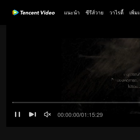
แนะนำ
ซีรีส์วาย
วาไรตี้
เพิ่ม