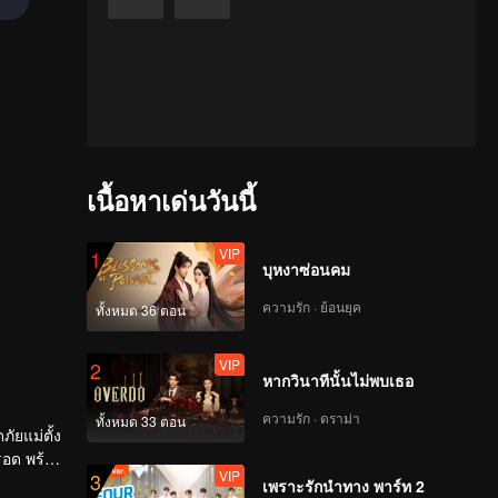
เนื้อหาเด่นวันนี้
VIP
1
บุหงาซ่อนคม
ความรัก · ย้อนยุค
ทั้งหมด 36 ตอน
VIP
2
หากวินาทีนั้นไม่พบเธอ
ความรัก · ดราม่า
ทั้งหมด 33 ตอน
ัยแม่ตั้ง
ตรอด พร้อม
VIP
3
เพราะรักนำทาง พาร์ท 2