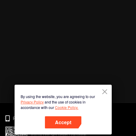
By using the website, you are agreeing to our
Privacy Policy
and the use of cookies in
accordance with our
Cookie Policy.
Phone
Accept
สแกนรหัส QR เพื่อดาวน์โหลด