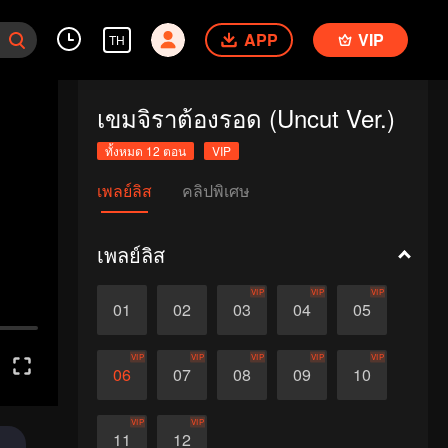
APP
VIP
TH
เขมจิราต้องรอด (Uncut Ver.)
ทั้งหมด 12 ตอน
VIP
เพลย์ลิส
คลิปพิเศษ
เพลย์ลิส
VIP
VIP
VIP
01
02
03
04
05
VIP
VIP
VIP
VIP
VIP
06
07
08
09
10
VIP
VIP
11
12