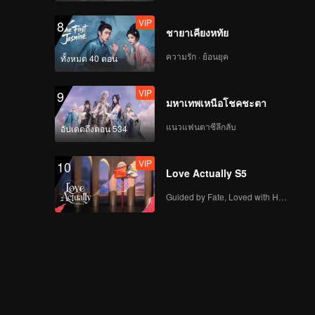
VIP
8
ชายาเคียงหทัย
ความรัก · ย้อนยุค
ทั้งหมด 40 ตอน
VIP
9
มหาเทพเหนือโชคชะตา
แนวแฟนตาซีลึกลับ
อัปเดตถึงตอน 534
VIP
10
Love Actually S5
Guided by Fate, Loved with Heart