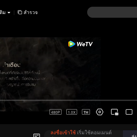
เติม
|
สำรวจ