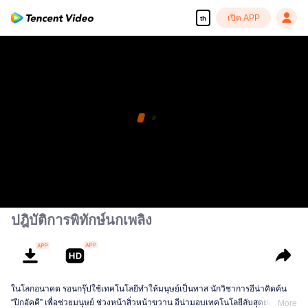
เปิด APP
th
ปฎิบัติการพิทักษ์นกเพลิง
ในโลกอนาคต รอนกรุ๊ปใช้เทคโนโลยีทำให้มนุษย์เป็นทาส นักวิชาการอีน่าคิดค้น
“ปีกอัคคี” เพื่อช่วยมนุษย์ ช่วงหน้าสิ่วหน้าขวาน อีน่ามอบเทคโนโลยีลับสุดยอดให้
More