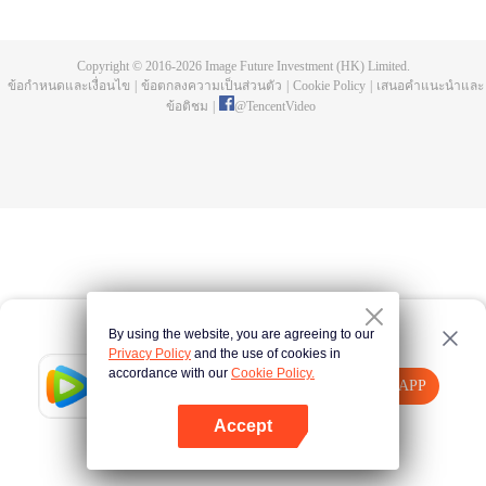
พยาบาลเดียวกัน เขาเสนอตัวเป็นอาจารย์ให้หร่วนหลิวเจิงและทุ่มเทช่วยเหลือเธอ
เพื่อชดเชยกับการแต่งงานที่เคยผิดพลาด แต่หร่วนหลิวเจิงไม่ได้อ่อนแออีกต่อไป
ด้ายแดงที่ผูกโชคชะตาทั้งสองยังคงผูกติดกัน พวกเขาได้เข้าร่วมเป็นทีมแพทย์ช่วย
Copyright © 2016-
2026
Image Future Investment (HK) Limited.
เหลือที่แอฟริการะหว่างนั้นนิ่งจื้อเชียนถูกยิงบาดเจ็บสาหัส หลังผ่านประสบการณ์
ข้อกำหนดและเงื่อนไข
|
ข้อตกลงความเป็นส่วนตัว
|
Cookie Policy
|
เสนอคำแนะนำและ
เฉียดตายทำให้พวกเขาเข้าใจชีวิตและโชคชะตามากขึ้น กลายเป็นจุดเริ่มต้นของ
ข้อติชม
|
@
TencentVideo
ความสัมพันธ์ครั้งใหม่
By using the website, you are agreeing to our
Privacy Policy
and the use of cookies in
accordance with our
Cookie Policy.
Tencent Video
เปิด APP
รับชมเนื้อหาเพิ่มเติม
Accept
หากล้มเหลว โปรด
คลิกที่นี่
ลองใหม่อีกครั้ง
เปิด APP