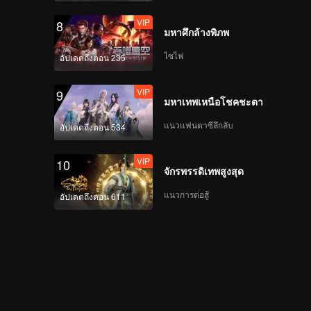
VIP
8
มหาศึกล้างพิภพ
ไซไฟ
อัปเดตถึงตอน 235
VIP
9
มหาเทพเหนือโชคชะตา
แนวแฟนตาซีลึกลับ
อัปเดตถึงตอน 534
VIP
10
จักรพรรดิเทพสูงสุด
แนวการต่อสู้
อัปเดตถึงตอน 611