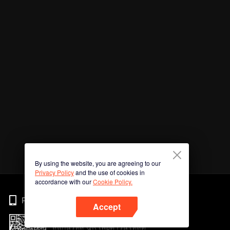
By using the website, you are agreeing to our
Privacy Policy
and the use of cookies in
accordance with our
Cookie Policy.
Phone
Accept
สแกนรหัส QR เพื่อดาวน์โหลด