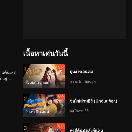
เนื้อหาเด่นวันนี้
VIP
1
บุหงาซ่อนคม
ยดแค้นเธอ
อยู่
ความรัก · ย้อนยุค
ทั้งหมด 36 ตอน
VIP
2
ซอโซ่ล่ามธีร์ (Uncut Ver.)
ซอโซ่ล่ามธีร์
อัปเดตถึงตอน 4
VIP
3
หงส์คืนบัลลังก์แค้น