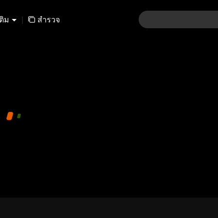
เติม
|
สำรวจ
ล่นวีดีโอนี้ได้ โปรดลองวิดีโออื่นๆ
001005-96a7cf9e31724298b5db841b0842031e
720P
1.0x
CC