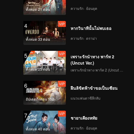
ความรัก · ย้อนยุค
ทั้งหมด 21 ตอน
VIP
4
หากวินาทีนั้นไม่พบเธอ
ความรัก · ดราม่า
ทั้งหมด 33 ตอน
VIP
5
เพราะรักนำทาง พาร์ท 2
(Uncut Ver.)
ทั้งหมด 25 ตอน
เพราะรักนำทาง พาร์ท 2 (Uncut Ver.)
VIP
6
ฝืนลิขิตฟ้าข้าขอเป็นเซียน
แนวแฟนตาซีลึกลับ
อัปเดตถึงตอน 152
VIP
7
ชายาเคียงหทัย
ความรัก · ย้อนยุค
ทั้งหมด 40 ตอน