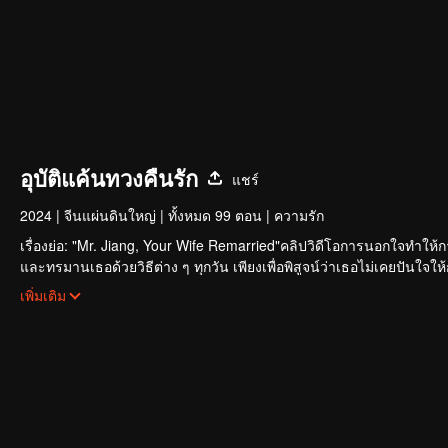
อุบัติแค้นทวงคืนรัก
แชร์
2024
|
จีนแผ่นดินใหญ่
|
ทั้งหมด 99 ตอน
|
ความรัก
เรื่องย่อ: "Mr. Jiang, Your Wife Remarried"คลิปวิดีโอการนอกใจทำให
และทรมานเธอด้วยวิธีต่าง ๆ ทุกวัน เพียงเพื่อพิสูจน์ว่าเธอไม่เคยปันใจใ
หลายครั้ง ทำให้เขาเองทั้งเสียใจและเคียดแค้น
เพิ่มเติม