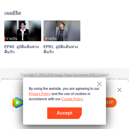
ทรมานเธอด้วยวิธีต่าง ๆ ทุกวัน เพียงเพื่อพิสูจน์ว่าเธอไม่เคยปันใจให้กับชายคนอื่น
และยังคงรักเขาอยู่ เย่จิ่นหว่านถูกทรมานและพยายามฆ่าตัวตายอยู่หลายครั้ง
เพลย์ลิส
ทำให้เขาเองทั้งเสียใจและเคียดแค้น
จ่ายเงิน
จ่ายเงิน
EP40: อุบัติแค้นทวง
EP81: อุบัติแค้นทวง
คืนรัก
คืนรัก
Copyright © 2016-
2026
Image Future Investment (HK) Limited.
ข้อกำหนดและเงื่อนไข
|
ข้อตกลงความเป็นส่วนตัว
|
Cookie Policy
|
เสนอคำแนะนำและ
ข้อติชม
|
@
TencentVideo
By using the website, you are agreeing to our
Privacy Policy
and the use of cookies in
accordance with our
Cookie Policy.
Tencent Video
เปิด APP
รับชมเนื้อหาเพิ่มเติม
Accept
หากล้มเหลว โปรด
คลิกที่นี่
ลองใหม่อีกครั้ง
เปิด APP