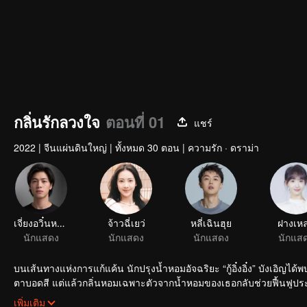
กลิ่นรักลวงใจ
ตอนที่ 01
แชร์
2022
|
จีนแผ่นดินใหญ่
|
ทั้งหมด 30 ตอน
|
ความรัก · ดราม่า
เจี่ยงอวิ๋นหลิน
จ้าวฉี่เยว่
หลี่เฉินฮุย
ฝางเหล
นักแสดง
นักแสดง
นักแสดง
นักแส
บนเส้นทางแห่งการแก้แค้น นักปรุงน้ำหอมอัจฉริยะ “กู้อิ๋งอิ๋ง” บังเอิญได
ตาบอดสี แต่แล้วกลิ่นหอมเฉพาะตัวจากน้ำหอมของเธอกลับช่วยฟื้นฟูประ
ความสุข ทว่ากลับแฝงด้วยคลื่นใต้น้ำเชี่ยวกราก... โฉมหน้าที่แท้จริงข
เพิ่มเติม