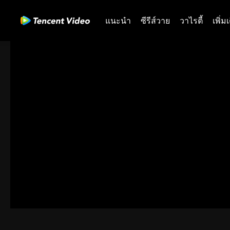
แนะนำ
ซีรีส์วาย
วาไรตี้
เพิ่ม