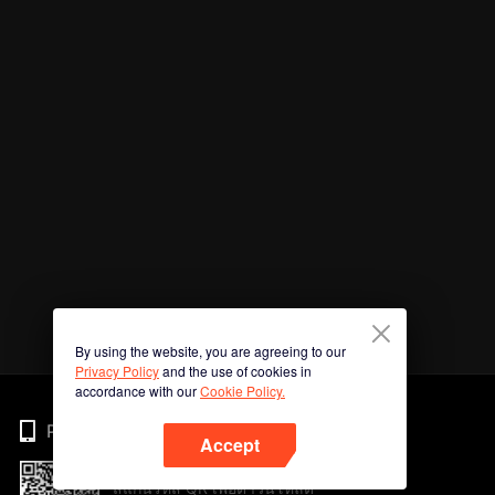
By using the website, you are agreeing to our
Privacy Policy
and the use of cookies in
accordance with our
Cookie Policy.
Phone
Accept
สแกนรหัส QR เพื่อดาวน์โหลด