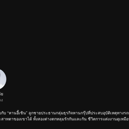
่ย
ดง
้พบกับ “หานอี้เชิน” ลูกชายประธานกลุ่มธุรกิจหานกรุ๊ปที่ประสบอุบัติเหตุทางร
สาทตาของเขาได้ ทั้งสองต่างตกหลุมรักกันและกัน ชีวิตการแต่งงานดูเหมือ
องความรักและความสัมพันธ์กำลังจะถูกเปิดโปง...