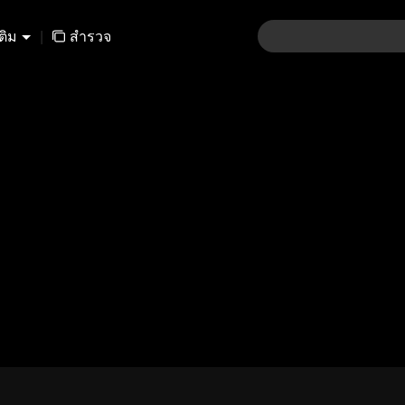
เติม
|
สำรวจ