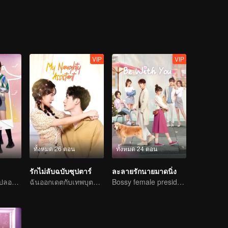
VIP
VIP
ทั้งหมด 26 ตอน
ทั้งหมด 24 ตอน
รักไม่ลับฉบับซุปตาร์
ละลายรักนายมาดนิ่ง
เจ้าหนูช่วยพ่อแม่ปลอม ๆ แกล้งหลอกแต่รักจริง
ฉันออกเดตกับเทพบุตรแห่งวงการบันเทิง
Bossy female president flirts with arrogant childe.