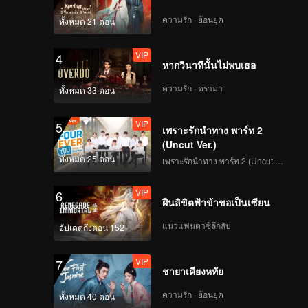
ความรัก · ย้อนยุค
ทั้งหมด 21 ตอน
VIP
4
หากวินาทีนั้นไม่พบเธอ
ความรัก · ดราม่า
ทั้งหมด 33 ตอน
VIP
5
เพราะรักนำทาง พาร์ท 2
(Uncut Ver.)
ทั้งหมด 25 ตอน
เพราะรักนำทาง พาร์ท 2 (Uncut Ver.)
VIP
6
ฝืนลิขิตฟ้าข้าขอเป็นเซียน
แนวแฟนตาซีลึกลับ
อัปเดตถึงตอน 152
VIP
7
ชายาเคียงหทัย
ความรัก · ย้อนยุค
ทั้งหมด 40 ตอน