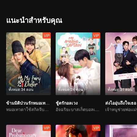
แนะนำสำหรับคุณ
VIP
VIP
ทั้งหมด 34 ตอน
ทั้งหมด 24 ตอน
ทั้งหมด 31 ตอน
ข้ามมิติป่วนรักหมอเทวดา
ชู้ตรักอลเวง
ส่งไออุ่นถึงใจเธอ
หมอเทวดาใช้สกิลจีบสาวแบ๊วใส
อัจฉริยะบาสเก็ตบอลเกิดอุบัติเหตุเพศเปลี่ยนตามหารักแท้
VIP
VIP