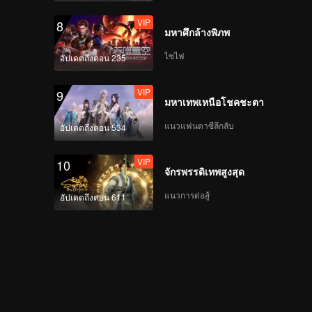
VIP
8
มหาศึกล้างพิภพ
ไซไฟ
อัปเดตถึงตอน 235
VIP
9
มหาเทพเหนือโชคชะตา
แนวแฟนตาซีลึกลับ
อัปเดตถึงตอน 534
VIP
10
จักรพรรดิเทพสูงสุด
แนวการต่อสู้
อัปเดตถึงตอน 611