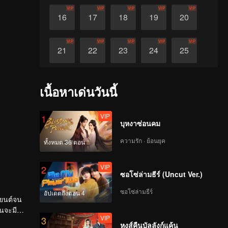
VIP
VIP
VIP
VIP
VIP
16
17
18
19
20
VIP
VIP
VIP
VIP
VIP
21
22
23
24
25
VIP
VIP
VIP
VIP
VIP
26
27
28
29
30
เนื้อหาเด่นวันนี้
VIP
1
บุหงาซ่อนคม
ความรัก · ย้อนยุค
ทั้งหมด 36 ตอน
VIP
2
ซอโซ่ล่ามธีร์ (Uncut Ver.)
ซอโซ่ล่ามธีร์
อัปเดตถึงตอน 4
ถยนต์จน
นจะมี
VIP
3
หงส์คืนบัลลังก์แค้น