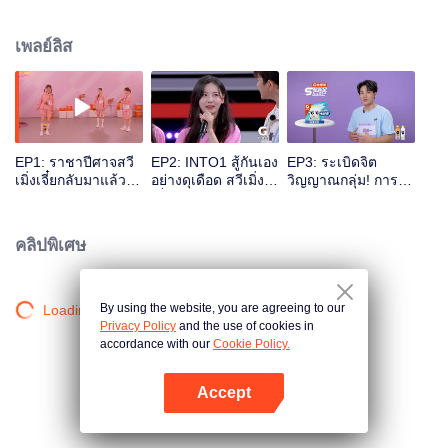
การแข่งขันกีฬาเพื่อแสดงถึงสุขภาพที่ดีของ "ซูเปอร์โนวา" ส่งเสริมแนวคิดเรื่องการ
ออกกำลังกายและการใช้ชีวิตอย่างมีสุขภาพที่ดี
เพลย์ลิส
EP1: ราชาปีศาจสวี
EP2: INTO1 สู้กันเอง
EP3: ระเบิดจิต
เมิ่งเจี๋ยกลับมาแล้ว
อย่างดุเดือด สวีเมิ่ง
วิญญาณกลุ่ม! การ
หลางผิงกดไลก์ให้จาง
เจี๋ยแข่งเชือกออก
แข่งข้ามสิ่งกีดขวาง
เจียหยวน
กำลังกายเป็นตำนาน
อันดุเดือด
ใน 6 วิ
คลิปพิเศษ
By using the website, you are agreeing to our
Loading…
Privacy Policy
and the use of cookies in
accordance with our
Cookie Policy.
Accept
เปิด APP