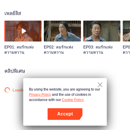
ในครอบครัวโดยเรียกสินสอดสูง! ลู่หรานหนีการแต่งงานโดยไม่ลังเล เธอจับพลัดจับ
ผลูไปพึ่งชายหนุ่มสายอ่อนโยนที่ทั้งสูง หล่อ มีรักแท้ ที่ไหนได้เขาคือว่าที่เจ้าบ่าวที่
เพลย์ลิส
เธอหลบหนี
VIP
VIP
EP01: ลมรักแห่ง
EP02: ลมรักแห่ง
EP03: ลมรักแห่ง
EP0
ความหวาน
ความหวาน
ความหวาน
คว
คลิปพิเศษ
By using the website, you are agreeing to our
Loading…
Privacy Policy
and the use of cookies in
accordance with our
Cookie Policy.
Accept
เปิด APP