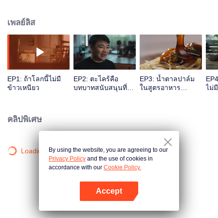
จากธรรมชาติอย่างตะไคร้ กะทิ และอาหารทะเล สารคดีเรื่องนี้ไม่ได้เพียงถ่ายทอด
สีสันอาหารริมทางหรือสูตรลับอายุร้อยปีเท่านั้น แต่ยังติดตามมุมมองของเชฟท้อง
เพลย์ลิส
ถิ่นจากหลากหลายพื้นที่อีกด้วย
EP1: ถ้าโลกนี้ไม่มี
EP2: ตะไคร้คือ
EP3: น้ำตาลปาล์ม
EP4:
ข้าวเหนียว
บทบาทสนับสนุนที่
ในสูตรอาหาร
ไม่
อบอุ่นในชีวิต
โบราณ
คลิปพิเศษ
By using the website, you are agreeing to our
Loading…
Privacy Policy
and the use of cookies in
accordance with our
Cookie Policy.
Accept
เปิด APP