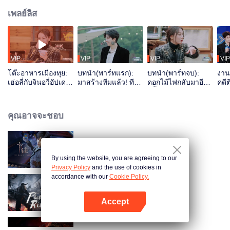
เพลย์ลิส
VIP
VIP
VIP
VIP
โต๊ะอาหารเมืองทุย:
บทนำ(พาร์ทแรก):
บทนำ(พาร์ทจบ):
งาน
เฮ่อลี่กับจินอวี่อัปเดต
มาสร้างทีมแล้ว! ทีม
ดอกไม้ไฟกลับมาอีก
คดีต
ชีวิตล่าสุด พร้อมย้อน
สายสืบถ่ายภาพทาย
ครั้ง เร่อปาเผยภาพ
ฉากช
ดูโมเมนต์ดัง
คำแบบรู้ใจกันสุด ๆ
บรรยากาศดี ๆ
คุณอาจจะชอบ
การ์ดพลิกชะตา
By using the website, you are agreeing to our
Privacy Policy
and the use of cookies in
accordance with our
Cookie Policy.
จื่อชวน ศึกเทพมารเหนือพิภพ
Accept
เปิด APP