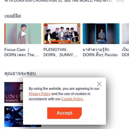
Hi I'm DORN from CHUANG ASIA S2. SEE THE WORLD, FIND MYSELF!
More
เพลย์ลิส
Focus Cam ｜
PLENGTHAI、
มาทำความรู้จัก
เป็น
DORN เพลง Theme
DORN、SUNNY、
DORN สั้นๆ กันเถอะ
DO
Song CHUANG
PEANUT、
CHU
ASIA S2
SICHENOpen the
กัน
red envelopes in
คุณอาจจะชอบ
the New Year! Let's
witness the luck
together!
By using the website, you are agreeing to our
LOVE(X): Roommates
Privacy Policy
and the use of cookies in
accordance with our
Cookie Policy.
Accept
Way To You
เปิด APP