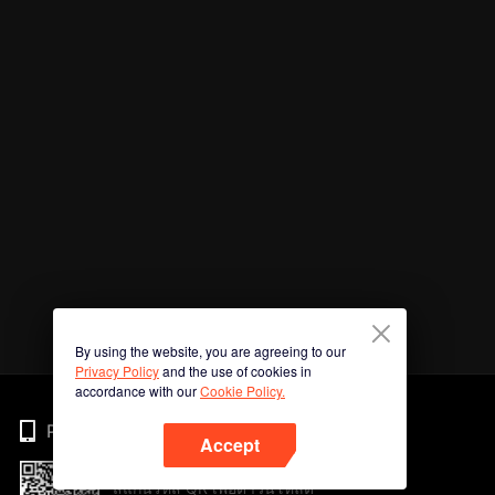
By using the website, you are agreeing to our
Privacy Policy
and the use of cookies in
accordance with our
Cookie Policy.
Phone
Accept
สแกนรหัส QR เพื่อดาวน์โหลด