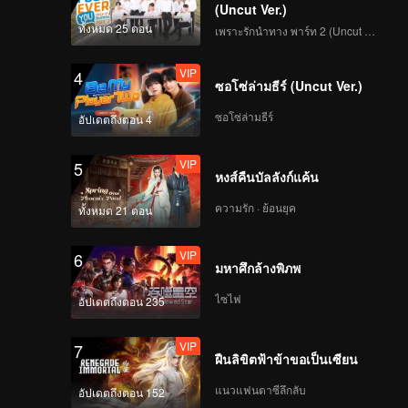
(Uncut Ver.)
ทั้งหมด 25 ตอน
เพราะรักนำทาง พาร์ท 2 (Uncut Ver.)
VIP
4
ซอโซ่ล่ามธีร์ (Uncut Ver.)
ซอโซ่ล่ามธีร์
อัปเดตถึงตอน 4
VIP
5
หงส์คืนบัลลังก์แค้น
ความรัก · ย้อนยุค
ทั้งหมด 21 ตอน
VIP
6
มหาศึกล้างพิภพ
ไซไฟ
อัปเดตถึงตอน 235
VIP
7
ฝืนลิขิตฟ้าข้าขอเป็นเซียน
แนวแฟนตาซีลึกลับ
อัปเดตถึงตอน 152