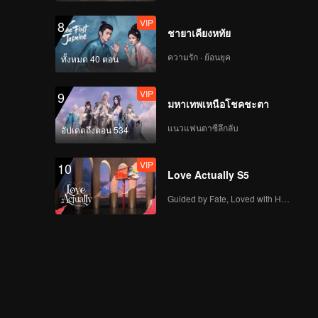
VIP
8
ชายาเคียงหทัย
ความรัก · ย้อนยุค
ทั้งหมด 40 ตอน
VIP
9
มหาเทพเหนือโชคชะตา
แนวแฟนตาซีลึกลับ
อัปเดตถึงตอน 534
VIP
10
Love Actually S5
Guided by Fate, Loved with Heart