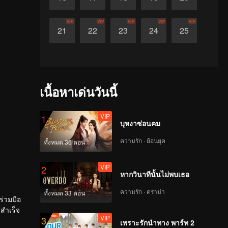
VIP
VIP
VIP
VIP
VIP
21
22
23
24
25
เนื้อหาเด่นวันนี้
VIP
1
บุหงาซ่อนคม
ความรัก · ย้อนยุค
ทั้งหมด 36 ตอน
VIP
2
หากวินาทีนั้นไม่พบเธอ
ความรัก · ดราม่า
ทั้งหมด 33 ตอน
ร่วมมือ
้สำเร็จ
VIP
3
เพราะรักนำทาง พาร์ท 2