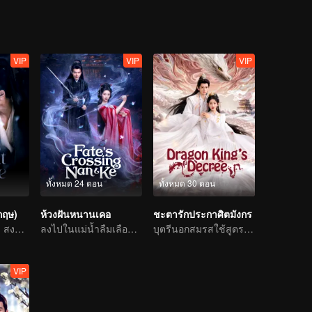
VIP
VIP
VIP
ทั้งหมด 24 ตอน
ทั้งหมด 30 ตอน
กฤษ)
ห้วงฝันหนานเคอ
ชะตารักประกาศิตมังกร
แต่งก่อนรักทีหลัง! สงครามหลอมรักแท้
ลงไปในแม่น้ำลืมเลือน มอบความฝันให้ท่าน
บุตรีนอกสมรสใช้สูตรโกงพลิกชะตา
VIP