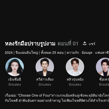
หลงรักมือปราบรูปงาม
ตอนที่ 01
แชร์
2024
|
จีนแผ่นดินใหญ่
|
ทั้งหมด 25 ตอน
|
ความรัก · ย้อนยุค · แฟนตาซี
เฉินซือฉี
สวีฮ่าวเสียง
หลิวรุ่นหมิง
ซื่อเหว
นักแสดง
นักแสดง
นักแสดง
นักแส
เรื่องย่อ: "Choose One of Four"สาวแรกแย้มหลินลู่เซิงทะลุมิติมายังโล
กันไขคดี ฝ่าฟันอันตรายอย่างกล้าหาญ ไม่เพียงไขคดีพิศวงได้สำเร็จเท่าน