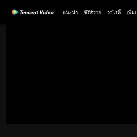
แนะนำ
ซีรีส์วาย
วาไรตี้
เพิ่ม