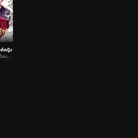
ค์หญิง
องค์หญิงใหญ่เกิดใหม่พบองครักษ์ผู้ภักดีอีกครั้ง