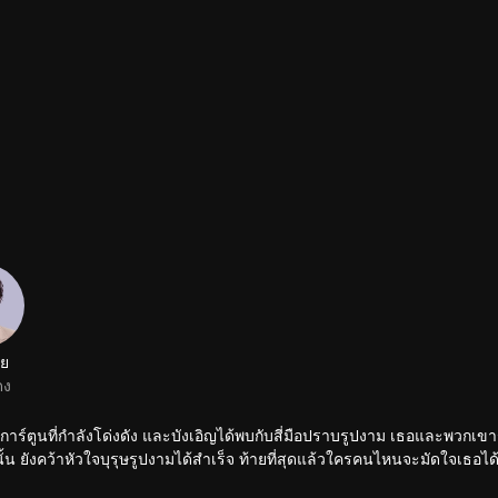
่ย
ดง
กการ์ตูนที่กำลังโด่งดัง และบังเอิญได้พบกับสี่มือปราบรูปงาม เธอและพวกเขา
ั้น ยังคว้าหัวใจบุรุษรูปงามได้สำเร็จ ท้ายที่สุดแล้วใครคนไหนจะมัดใจเธอได