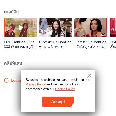
แห่งกาลเวลา สารประกอบ Bon ปามีนที่ทำลูกกวาดเพชรถูกปิศาจแห่งกาลเวลา
แย่งชิงไป สาว ๆ ตัดสินใจแฝงตัวเข้าไปในปราสาทโบราณของเมืองหร่วนเหยียน
เพลย์ลิส
และอาณาจักรลับแห่งมิติเวลา ตามหาเศษลูกกวาดเพชรที่ถูกปิศาจแห่งกาลเวลา
ซ่อนไว้กลับคืนมา การเผชิญหน้ากับสิ่งที่ไม่อาจล่วงรู้ สาว ๆ ชาเลนจ์ Slay&Play
อย่างกล้าหาญ ในที่สุดก็ไปถึงสถานที่จัดปาร์ตีฤดูร้อนแสนสุข
EP1: BonBon Girls
EP2: สาว ๆ BonBon
EP3: สาว ๆ BonBon
EP4
303 เริ่มการผจญภัย
ชาเลนจ์อาหาร
กลับไปสู่ยุคโบราณ
เริ
ในปราสาทโบราณ
เวทมนตร์ชั่วร้าย
ด้วยกัน
ชิง
เมือ
คลิปพิเศษ
By using the website, you are agreeing to our
Loading…
Privacy Policy
and the use of cookies in
accordance with our
Cookie Policy.
Accept
เปิด APP