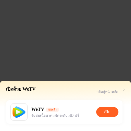
เปิดด้วย WeTV
กลับสู่หน้าหลัก
WeTV
แนะนำ
เปิด
รับชมเนื้อหาคมชัดระดับ HD ฟรี