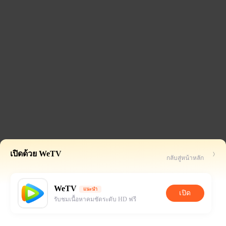
เปิดด้วย WeTV
กลับสู่หน้าหลัก
WeTV
แนะนำ
เปิด
รับชมเนื้อหาคมชัดระดับ HD ฟรี