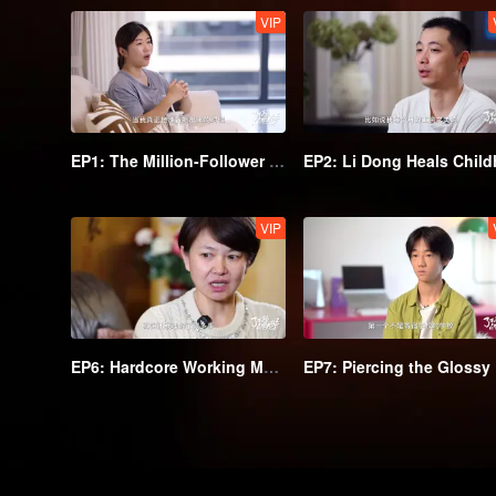
VIP
EP1: The Million-Follower Blogger A Pang Overcomes Challenges to Achieve Financial Freedom Who's Separated but Not Divorced
VIP
EP6: Hardcore Working Mom Holds Meetings in the Delivery Room and Raises Her Child in the Office
EP7: Pi