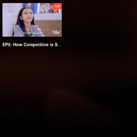
VIP
EP5: How Competitive is Singapore's Elite Education? Chinese Mother Supporting Her Daughter's Artistic Dreams