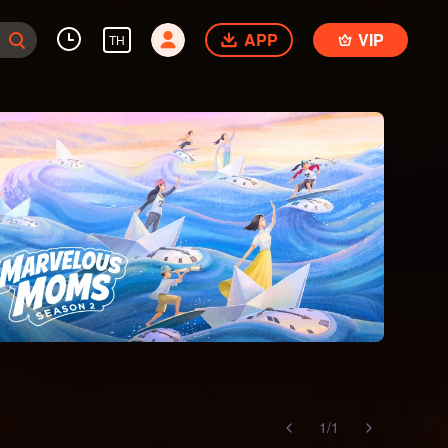
APP
VIP
TH
1
/
1