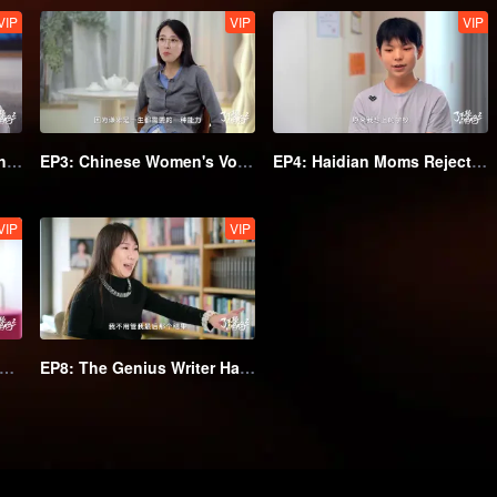
VIP
VIP
VIP
EP2: Li Dong Heals Childhood Trauma with Resilience
EP3: Chinese Women's Volleyball Spirit Enters Family Education, Pursue Happiness or Pressure?
EP4: Haidian Moms Reject Hypercompetition, Even the 10,000th Ranked Child Is a "Successor of Socialism"
VIP
VIP
ercing the Glossy Facade of Studying Abroad, Unconventional Haidian Mom Sends Son to Finland
EP8: The Genius Writer Hao Jingfang's Diary on Anxiety-Free Parenting