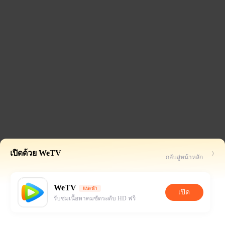
เปิดด้วย WeTV
กลับสู่หน้าหลัก
WeTV
แนะนำ
เปิด
รับชมเนื้อหาคมชัดระดับ HD ฟรี