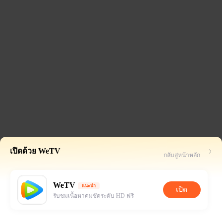
เปิดด้วย WeTV
กลับสู่หน้าหลัก
WeTV
แนะนำ
เปิด
รับชมเนื้อหาคมชัดระดับ HD ฟรี