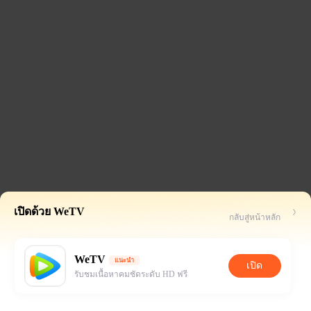
เปิดด้วย WeTV
กลับสู่หน้าหลัก
WeTV
แนะนำ
เปิด
รับชมเนื้อหาคมชัดระดับ HD ฟรี