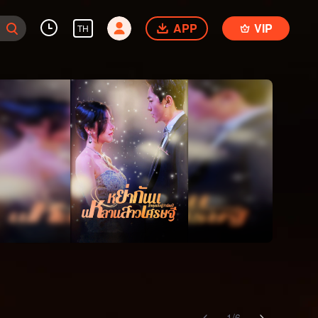
APP
VIP
TH
1
/
6