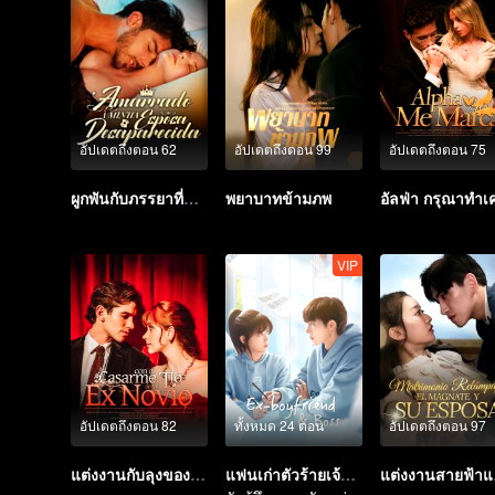
อัปเดตถึงตอน 62
อัปเดตถึงตอน 99
อัปเดตถึงตอน 75
ผูกพันกับภรรยาที่หายไป
พยาบาทข้ามภพ
VIP
อัปเดตถึงตอน 82
ทั้งหมด 24 ตอน
อัปเดตถึงตอน 97
แต่งงานกับลุงของแฟนเก่า
แฟนเก่าตัวร้ายเจ้านายของฉัน
แต่ง