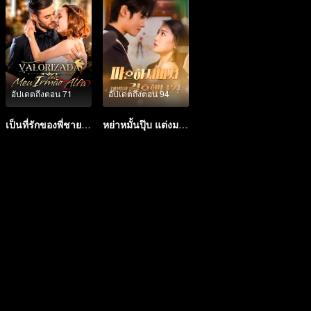
อัปเดตถึงตอน 71
อัปเดตถึงตอน 94
เป็นที่รักของพี่ชายอัลฟ่า
หย่าหมั้นปุ๊บ แต่งมหาเศรษฐีปั๊บ?! (เวอร์ชันเกาหลี)