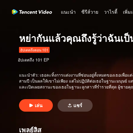
แนะนำ
ซีรีส์วาย
วาไรตี้
เพิ่ม
หย่ากันแล้วคุณถึงรู้ว่าฉัน
อัปเดตถึงตอน 101
อัปเดตถึง
101
EP
แนะนำตัว
:
เธอละทิ้งการแต่งงานที่ซ่อนอยู่ทั้งหมดของเธอเพื
สามปี เป็นผลให้เขาไม่เพียง แต่ไม่ปฏิบัติต่อเธอในฐานะมนุษย์ แต่ยั
และเปิดเผยสถานะของเธอในฐานะลูกสาวที่ร่ำรวยที่สุด ผู้ชายคุ
เล่น
แชร์
เพลย์ลิส