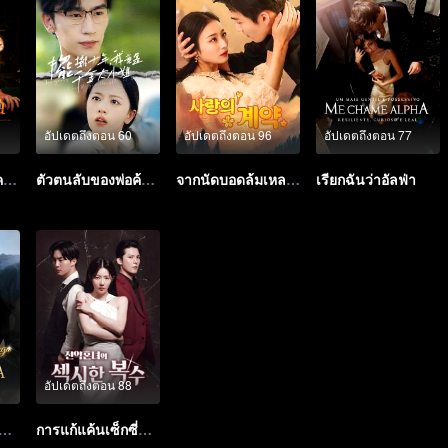
อัปเดตถึงตอน 60
อัปเดตถึงตอน 96
อัปเดตถึงตอน 77
อัลฟ่า กรุณาทำเครื่องหมายฉัน
ตัวตนลับของพ่อค้าริมทาง
จากนัดบอดล้มเหลวสู่แต่งงานสายฟ้าแลบกับมหาเศรษฐี
เรียกฉันว่าอัลฟ่า
อัปเดตถึงตอน 88
งานสายฟ้าแลบ: เศรษฐีกับภรรยา
การแก้แค้นเซ็กซี่ของอดีตคู่หมั้น