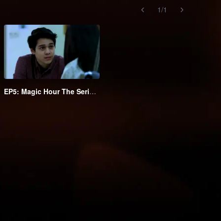
1
/
1
EP5: Magic Hour The Series S2