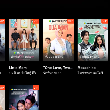
VIP
VIP
VIP
VIP
ทั้งหมด 13 ตอน
ทั้งหมด 8 ตอน
ทั้งหมด 17 ตอน
Little Mom
"One Love, Two Faiths"
Mozachiko
การปรากฏตัวของตัวละครใหม่ที่สร้างความวุ่นวาย
16 ปี แม่วัยใสสู้ชีวิตเพื่อเลี้ยงลูก
รักที่ทางแยก
โมซ่าจะชนะใจชิโกะได้หรือไม่?
VIP
VIP