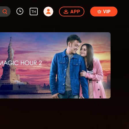
APP
VIP
TH