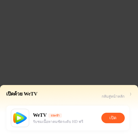
เปิดด้วย WeTV
กลับสู่หน้าหลัก
WeTV
แนะนำ
เปิด
รับชมเนื้อหาคมชัดระดับ HD ฟรี