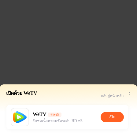
เปิดด้วย WeTV
กลับสู่หน้าหลัก
WeTV
แนะนำ
เปิด
รับชมเนื้อหาคมชัดระดับ HD ฟรี