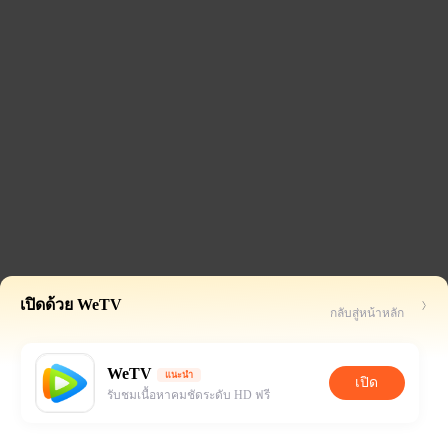
เปิดด้วย WeTV
กลับสู่หน้าหลัก
WeTV
แนะนำ
เปิด
รับชมเนื้อหาคมชัดระดับ HD ฟรี