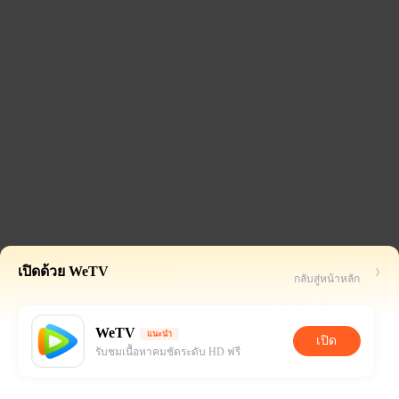
เปิดด้วย WeTV
กลับสู่หน้าหลัก
WeTV
แนะนำ
เปิด
รับชมเนื้อหาคมชัดระดับ HD ฟรี