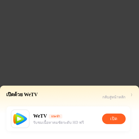
เปิดด้วย WeTV
กลับสู่หน้าหลัก
WeTV
แนะนำ
เปิด
รับชมเนื้อหาคมชัดระดับ HD ฟรี