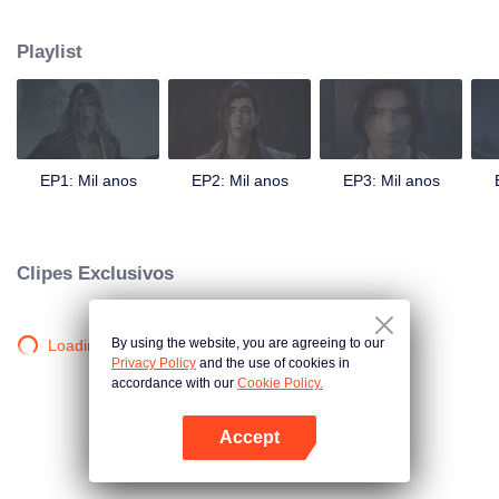
surgimento de uma obra marcial secreta traz desordem ao até então
aparentemente tranquilo círculo das artes marciais. Vejamos se o
Playlist
protagonista é capaz de ver atrás da situação geral e cultivar um coração de
espadachim.
EP1: Mil anos
EP2: Mil anos
EP3: Mil anos
Clipes Exclusivos
By using the website, you are agreeing to our
Loading…
Privacy Policy
and the use of cookies in
accordance with our
Cookie Policy.
Accept
Abra o programa