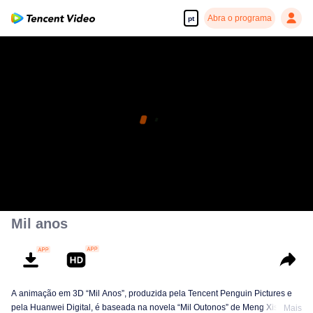
Abra o programa
pt
Mil anos
A animação em 3D “Mil Anos”, produzida pela Tencent Penguin Pictures e
pela Huanwei Digital, é baseada na novela “Mil Outonos” de Meng Xishi. O
Mais