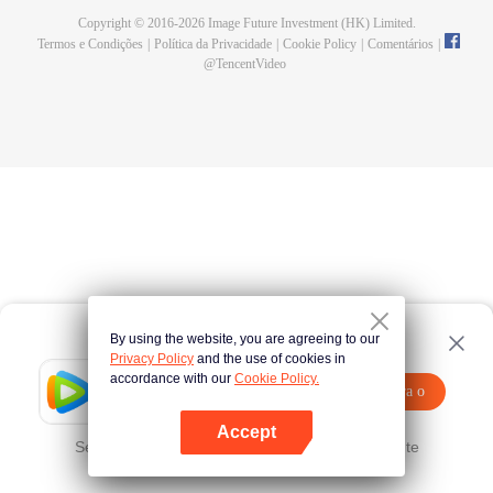
Copyright © 2016-
2026
Image Future Investment (HK) Limited.
Termos e Condições
|
Política da Privacidade
|
Cookie Policy
|
Comentários
|
@
TencentVideo
By using the website, you are agreeing to our
Privacy Policy
and the use of cookies in
accordance with our
Cookie Policy.
Tencent Video
Abra o
Assista a mais conteúdos
programa
Accept
Se falhar, por favor
Clique aqui
tente novamente
Abra o programa