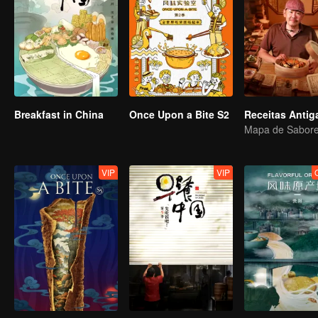
Breakfast in China
Once Upon a Bite S2
Receitas Antig
VIP
VIP