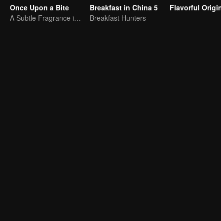
Once Upon a Bite
Breakfast in China 5
A Subtle Fragrance in Flavor
Breakfast Hunters