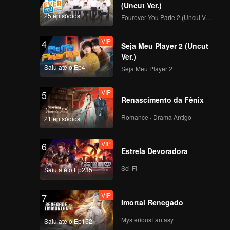
(Uncut Ver.)
25 episódios
Fourever You Parte 2 (Uncut Ver.)
VIP
广东潮汕卤水火锅_09
4
Seja Meu Player 2 (Uncut
Ver.)
Saiu até o Ep4
Seja Meu Player 2
VIP
海南椰子鸡_10
5
Renascimento da Fênix
Romance · Drama Antigo
21 episódios
VIP
乌江豆腐鱼_11
6
Estrela Devoradora
Sci-Fi
Saiu até o Ep235
VIP
福建大肠咸_12
7
Imortal Renegado
MysteriousFantasy
Saiu até o Ep152