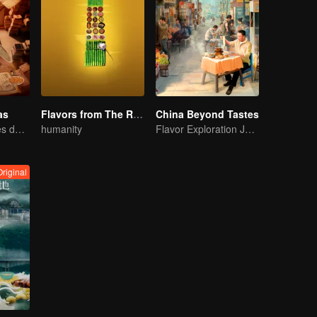
as
Flavors from The River
China Beyond Tastes
Mapa de Sabores da China
humanity
Flavor Exploration Journey of Chen Xiaoqing
Original