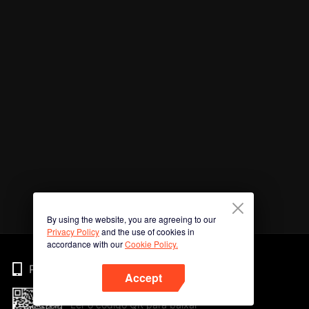
By using the website, you are agreeing to our
Privacy Policy
and the use of cookies in
accordance with our
Cookie Policy.
Phone
Accept
Ler o código QR para baixar