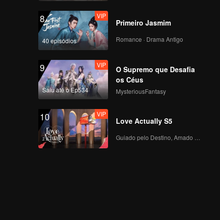
VIP
北京卤煮火锅_13
8
Primeiro Jasmim
Romance · Drama Antigo
40 episódios
VIP
湖北荆州鱼杂火锅_14
9
O Supremo que Desafia
os Céus
Saiu até o Ep534
MysteriousFantasy
VIP
广东广州牛杂火锅 _15
10
Love Actually S5
Guiado pelo Destino, Amado com o Coração
新疆椒麻鸡火锅_16
东北灶台鱼火锅_17