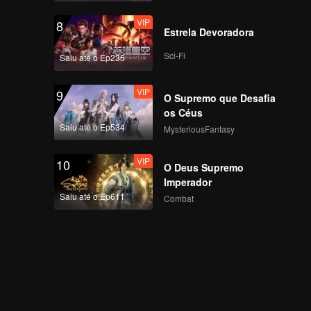
VIP
8
Estrela Devoradora
Sci-Fi
Saiu até o Ep235
VIP
9
O Supremo que Desafia
os Céus
Saiu até o Ep534
MysteriousFantasy
VIP
10
O Deus Supremo
Imperador
Saiu até o Ep611
Combat