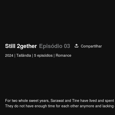
Still 2gether
Episódio 03
Compartilhar
2024
|
Tailândia
|
5 episódios
|
Romance
For two whole sweet years, Sarawat and Tine have lived and spent e
They do not have enough time for each other anymore and lacking q