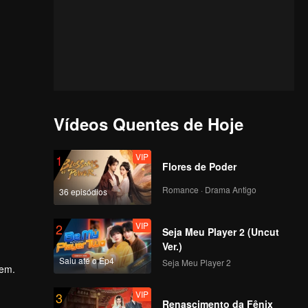
Vídeos Quentes de Hoje
VIP
1
Flores de Poder
Romance · Drama Antigo
36 episódios
VIP
2
Seja Meu Player 2 (Uncut
Ver.)
Saiu até o Ep4
Seja Meu Player 2
hem.
VIP
3
Renascimento da Fênix