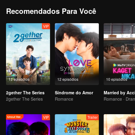
Recomendados Para Você
VIP
13 episódios
12 episódios
10 episódios
2gether The Series
Síndrome do Amor
Married by Acc
2gether The Series
Romance
Romance · Dra
VIP
Trailer