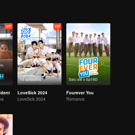
VIP
VIP
15 episódios
Saiu até o Ep16D
ident
LoveSick 2024
Fourever You
ma
LoveSick 2024
Romance