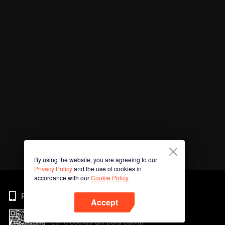
By using the website, you are agreeing to our
Privacy Policy
and the use of cookies in
accordance with our
Cookie Policy.
Phone
Accept
Ler o código QR para baixar