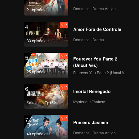
Romance · Drama Antigo
21 episódios
VIP
4
Amor Fora de Controle
Romance · Drama
33 episódios
VIP
5
Fourever You Parte 2
(Uncut Ver.)
25 episódios
Fourever You Parte 2 (Uncut Ver.)
VIP
6
Imortal Renegado
MysteriousFantasy
Saiu até o Ep152
VIP
7
Primeiro Jasmim
Romance · Drama Antigo
40 episódios