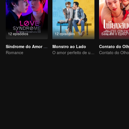
12 episódios
12 episódios
Saiu até o Ep6D
Síndrome do Amor (não-editada)
Monstro ao Lado
Romance
O amor perfeito de um garoto introvertido e extrovertido