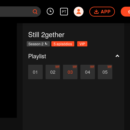
APP
PT
Still 2gether
Season 2
5 episódios
VIP
Playlist
VIP
VIP
VIP
VIP
01
02
03
04
05