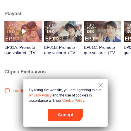
coração de TK. O vínculo deles, nascido de um encontro fatídico e unido por
uma promessa, floresce em uma bela jornada de amor, amizade e
Playlist
esperança.
EP01A: Prometo
EP01B: Prometo
EP01C: Prometo
EP0
que voltarei（TV
que voltarei（TV
que voltarei（TV
que
Ver.）
Ver.）
Ver.）
Ver
Clipes Exclusivos
By using the website, you are agreeing to our
Loading…
Privacy Policy
and the use of cookies in
accordance with our
Cookie Policy.
Accept
Abra o programa