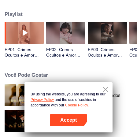
e um amor que sobrevive a tudo.
Playlist
EP01: Crimes
EP02: Crimes
EP03: Crimes
EP0
Ocultos e Amor
Ocultos e Amor
Ocultos e Amor
Ocu
(Versão Japonesa)
(Versão Japonesa)
(Versão Japonesa)
(Ve
Você Pode Gostar
By using the website, you are agreeing to our
Ressentimento Através dos Mundos
Privacy Policy
and the use of cookies in
accordance with our
Cookie Policy.
Accept
Alpha, Me Marca
Abra o programa